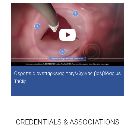
Θεραπεία ανεπάρκειας τριγλώχινας βαλβίδας με
TriClip.
CREDENTIALS & ASSOCIATIONS