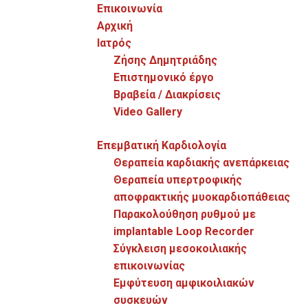
Επικοινωνία
Αρχική
Ιατρός
Ζήσης Δημητριάδης
Επιστημονικό έργο
Mediterranean Hospital, Στυγός 9, TK 3117 Λεμεσός,
Βραβεία / Διακρίσεις
Κύπρος
Video Gallery
00 357 25 200107
Επεμβατική Καρδιολογία
Θεραπεία καρδιακής ανεπάρκειας
Κλείστε Ραντεβού
Θεραπεία υπερτροφικής
αποφρακτικής μυοκαρδιοπάθειας
Παρακολούθηση ρυθμού με
implantable Loop Recorder
Σύγκλειση μεσοκοιλιακής
Video Gallery
επικοινωνίας
Εμφύτευση αμφικοιλιακών
συσκευών