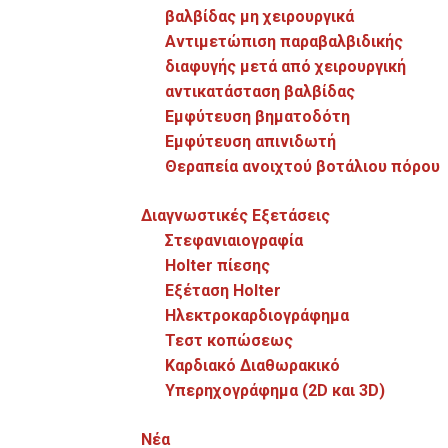
βαλβίδας μη χειρουργικά
Navitor - TAVI.
Αντιμετώπιση παραβαλβιδικής
διαφυγής μετά από χειρουργική
αντικατάσταση βαλβίδας
Εμφύτευση βηματοδότη
Εμφύτευση απινιδωτή
Θεραπεία ανοιχτού βοτάλιου πόρου
Διαγνωστικές Εξετάσεις
Στεφανιαιογραφία
Holter πίεσης
Εξέταση Holter
Ηλεκτροκαρδιογράφημα
Θεραπεία ανεπάρκειας μιτροειδούς βαλβίδας με
Τεστ κοπώσεως
Pascal.
Καρδιακό Διαθωρακικό
Υπερηχογράφημα (2D και 3D)
Νέα