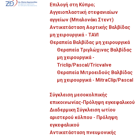
Επιλογή στη Κύπρο;
Αγγειοπλαστική στεφανιαίων
αγγείων (Μπαλονάκι Στεντ)
Αντικατάσταση Αορτικής Βαλβίδας
μη χειρουργικά - TAVI
Η μιτροειδής ανεπάρκεια.
Θεραπεία Βαλβίδας μη χειρουργικά
Θεραπεία Τριγλώχινας Βαλβίδας
μη χειρουργικά -
Triclip/Pascal/Tricvalve
Θεραπεία Μιτροειδούς Βαλβίδας
μη χειρουργικά - MitraClip/Pascal
Σύγκλειση μεσοκολπικής
επικοινωνίας-Πρόληψη εγκεφαλικού
Διαδερμικη Σύγκλειση ωτίου
αριστερού κόλπου - Πρόληψη
εγκεφαλικού
Αντικατάσταση πνευμονικής
Θεραπεία αορτικης στένωσης με βαλβίδα