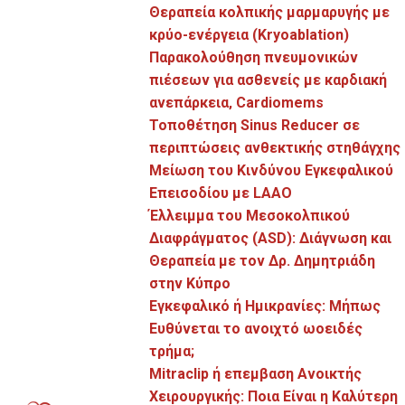
Θεραπεία κολπικής μαρμαρυγής με
κρύο-ενέργεια (Kryoablation)
Παρακολούθηση πνευμονικών
πιέσεων για ασθενείς με καρδιακή
ανεπάρκεια‚ Cardiomems
Τοποθέτηση Sinus Reducer σε
περιπτώσεις ανθεκτικής στηθάγχης
Μείωση του Κινδύνου Εγκεφαλικού
Επεισοδίου με LAAO
Έλλειμμα του Μεσοκολπικού
Διαφράγματος (ASD): Διάγνωση και
Θεραπεία μιτροειδούς ανεπάρκειας με MitraClip
Θεραπεία με τον Δρ. Δημητριάδη
στην Κύπρο
Εγκεφαλικό ή Ημικρανίες: Μήπως
Ευθύνεται το ανοιχτό ωοειδές
τρήμα;
Mitraclip ή επεμβαση Ανοικτής
Χειρουργικής: Ποια Είναι η Καλύτερη