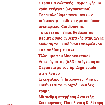
Θεραπεία κολπικής μαρμαρυγής με
Τι είναι η εξέταση Holter;
κρύο-ενέργεια (Kryoablation)
Παρακολούθηση πνευμονικών
Η εξέταση Holter είναι ένα συνεχόμενο
πιέσεων για ασθενείς με καρδιακή
ανεπάρκεια‚ Cardiomems
ηλεκτροκαρδιογράφημα διάρκειας τουλάχιστον 24
Τοποθέτηση Sinus Reducer σε
ωρών. Στη συγκεκριμένη μορφή
περιπτώσεις ανθεκτικής στηθάγχης
ηλεκτροκαρδιογραφήματος ο ασθενής δε χρειάζεται
Μείωση του Κινδύνου Εγκεφαλικού
να βρίσκεται ξαπλωμένος σε ιατρικό κρεβάτι εξέτασης
Επεισοδίου με LAAO
αλλά συμπεριφέρεται κανονικά όπως μια απλή
Έλλειμμα του Μεσοκολπικού
καθημερινή ημέρα.
Διαφράγματος (ASD): Διάγνωση και
Θεραπεία με τον Δρ. Δημητριάδη
Πότε γίνεται η εξέταση Holter;
στην Κύπρο
Εγκεφαλικό ή Ημικρανίες: Μήπως
Σε ανθρώπους, των οποίων η καρδιά αρχίζει ξαφνικά
Ευθύνεται το ανοιχτό ωοειδές
τρήμα;
να χτυπά ακανόνιστα ακόμα και χωρίς σωματική
Mitraclip ή επεμβαση Ανοικτής
δραστηριότητα, ένα ηλεκτροκαρδιογράφημα σε
Χειρουργικής: Ποια Είναι η Καλύτερη
κατάσταση ανάπαυσης για δύο λεπτά είναι συχνά μη