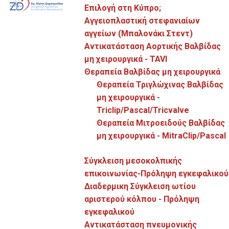
Επιλογή στη Κύπρο;
κατατοπιστικό.
Αγγειοπλαστική στεφανιαίων
αγγείων (Μπαλονάκι Στεντ)
Επίσης αν αισθάνεστε ζάλη ή πάσχετέ από συγκοπτικά
Αντικατάσταση Αορτικής Βαλβίδας
επεισόδια, ένα μακροπρόθεσμο
μη χειρουργικά - TAVI
ηλεκτροκαρδιογράφημα μπορεί να βοηθήσει στην
Θεραπεία Βαλβίδας μη χειρουργικά
ανίχνευση καρδιακών αιτιών όπως καρδιακές
Θεραπεία Τριγλώχινας Βαλβίδας
αρρυθμίες. Έτσι αν υπάρχει κάποια αρρυθμία τότε
μη χειρουργικά -
μπορούν να χορηγηθούν συγκεκριμένα φάρμακα, να γίνει
Triclip/Pascal/Tricvalve
μία ηλεκτροφυσιολογική μελέτη ή να τοποθετηθεί
Θεραπεία Μιτροειδούς Βαλβίδας
βηματοδότης. Σε πολύ συγκεκριμένες περιπτώσεις
μη χειρουργικά - MitraClip/Pascal
όταν ακόμα και η εξέταση Holter δε βοηθάει, τότε
Σύγκλειση μεσοκολπικής
μπορεί να τοποθετηθεί μηχάνημα παρακολούθησης του
επικοινωνίας-Πρόληψη εγκεφαλικού
ρυθμού υποδόρια (
implantable Loop Recorder
).
Διαδερμικη Σύγκλειση ωτίου
αριστερού κόλπου - Πρόληψη
Πως γίνεται η εξέταση Holter;
εγκεφαλικού
Αντικατάσταση πνευμονικής