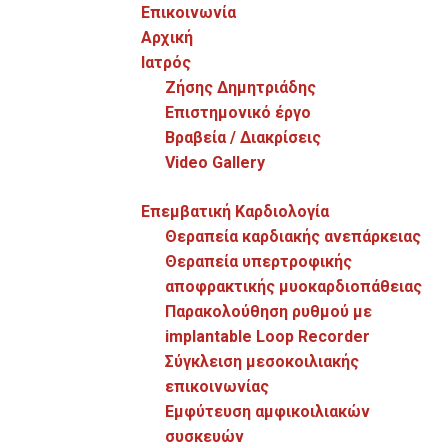
Επικοινωνία
Αρχική
Ιατρός
Ζήσης Δημητριάδης
Επιστημονικό έργο
Mediterranean Hospital, Στυγός 9, TK 3117 Λεμεσός,
Βραβεία / Διακρίσεις
Κύπρος
Video Gallery
00 357 25 200107
Επεμβατική Καρδιολογία
Θεραπεία καρδιακής ανεπάρκειας
Κλείστε Ραντεβού
Θεραπεία υπερτροφικής
αποφρακτικής μυοκαρδιοπάθειας
Παρακολούθηση ρυθμού με
implantable Loop Recorder
Σύγκλειση μεσοκοιλιακής
Εξέταση Holter
επικοινωνίας
Εμφύτευση αμφικοιλιακών
συσκευών